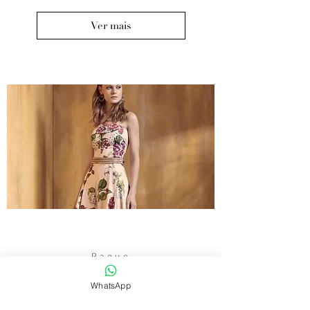
Ver mais
Pague
em
até
WhatsApp