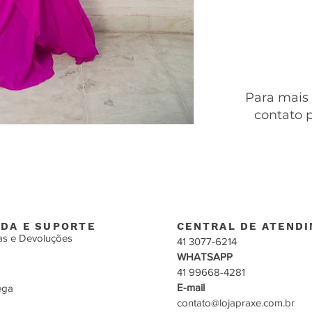
Para mais
contato 
DA E SUPORTE
CENTRAL DE ATEND
as e Devoluções
41 3077-6214
WHATSAPP
41 99668-4281
E-mail
ega
contato@lojapraxe.com.br