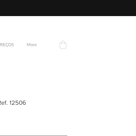
PREÇOS
More
Ref. 12506