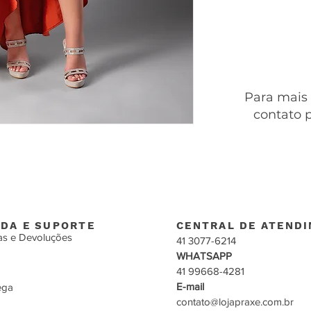
Para mais
contato 
DA E SUPORTE
CENTRAL DE ATEND
as e Devoluções
41 3077-6214
WHATSAPP
41 99668-4281
E-mail
ega
contato@lojapraxe.com.br