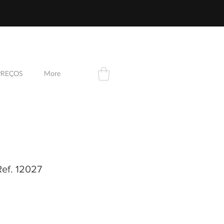
PREÇOS
More
Ref. 12027