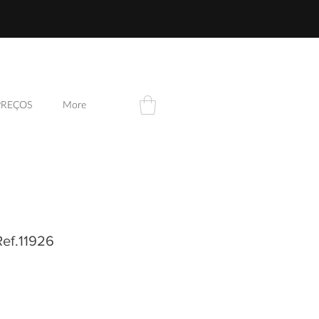
PREÇOS
More
Ref.11926