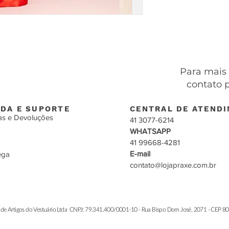
Para mais
contato 
DA E SUPORTE
CENTRAL DE ATEND
as e Devoluções
41 3077-6214
WHATSAPP
41 99668-4281
E-mail
ega
contato@lojapraxe.com.br
de Artigos do Vestuário Ltda CNPJ: 79.341.400/0001-10 - Rua Bispo Dom José, 2071 - CEP 804