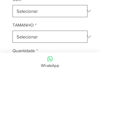
TAMANHO
*
Quantidade
*
WhatsApp
Adicionar ao carrinho
Para mais informações entre em
contato pelo nosso WhatsApp