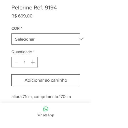
Pelerine Ref. 9194
Preço
R$ 699,00
COR
*
Quantidade
*
Adicionar ao carrinho
altura:71cm, comprimento:170cm
WhatsApp
Para mais informações entre em
contato pelo nosso WhatsApp