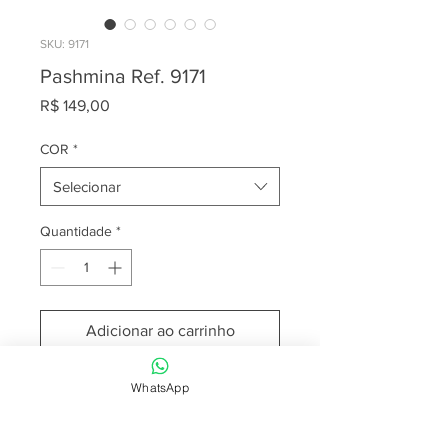
SKU: 9171
Pashmina Ref. 9171
Preço
R$ 149,00
COR
*
Selecionar
Quantidade
*
Adicionar ao carrinho
WhatsApp
Para mais informações entre em
contato pelo nosso WhatsApp