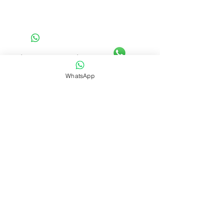
Fale com uma de nossas
consultoras via whatsapp
WhatsApp
clicando aqui
SAIBA MAIS
CENTRAL DE ATENDIMENTO
41 3077-6214
WHATSAPP
41 99668-4281
E-mail