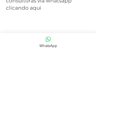
consultoras via whatsapp
clicando aqui
WhatsApp
SAIBA MAIS
CENTRAL DE ATENDIMENTO
41 3077-6214
WHATSAPP
41 99668-4281
E-mail