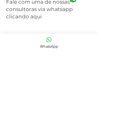
Fale com uma de nossas
consultoras via whatsapp
clicando aqui
WhatsApp
SAIBA MAIS
CENTRAL DE ATENDIMENTO
41 3077-6214
WHATSAPP
41 99668-4281
E-mail