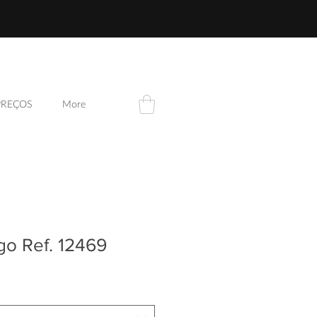
PREÇOS
More
go Ref. 12469