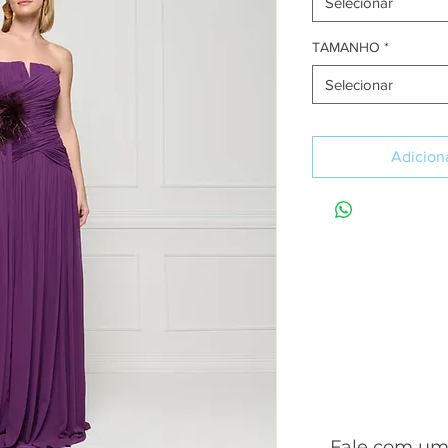
Selecionar
TAMANHO
*
Selecionar
Adiciona
SA
Fale com uma