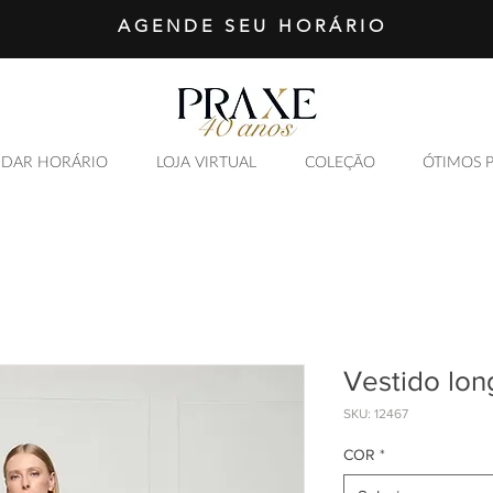
AGENDE SEU HORÁRIO
DAR HORÁRIO
LOJA VIRTUAL
COLEÇÃO
ÓTIMOS 
SAIBA MAIS
Vestido lon
SKU: 12467
COR
*