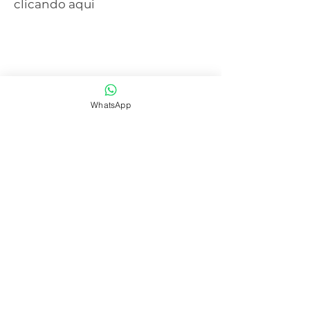
clicando aqui
WhatsApp
SAIBA MAIS
CENTRAL DE ATENDIMENTO
41 3077-6214
WHATSAPP
41 99668-4281
E-mail