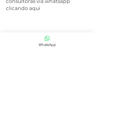
consultoras via whatsapp
clicando aqui
WhatsApp
SAIBA MAIS
CENTRAL DE ATENDIMENTO
41 3077-6214
WHATSAPP
41 99668-4281
E-mail