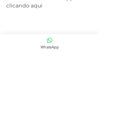
clicando aqui
WhatsApp
SAIBA MAIS
CENTRAL DE ATENDIMENTO
41 3077-6214
WHATSAPP
41 99668-4281
E-mail