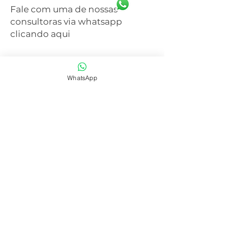
Fale com uma de nossas
consultoras via whatsapp
clicando aqui
WhatsApp
SAIBA MAIS
CENTRAL DE ATENDIMENTO
41 3077-6214
WHATSAPP
41 99668-4281
E-mail