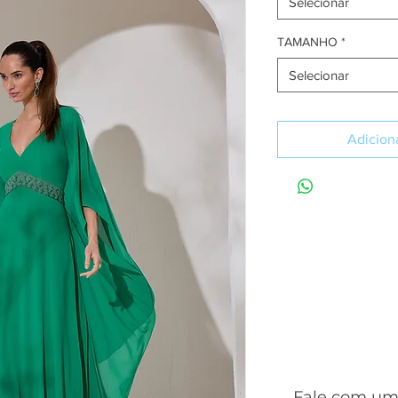
Selecionar
TAMANHO
*
Selecionar
Adiciona
SA
Fale com uma