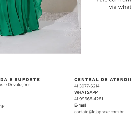
via wha
DA E SUPORTE
CENTRAL DE ATEND
as e Devoluções
41 3077-6214
WHATSAPP
41 99668-4281
E-mail
ega
contato@lojapraxe.com.br