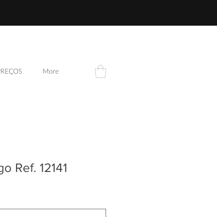
PREÇOS
More
go Ref. 12141