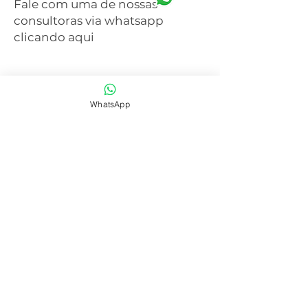
Fale com uma de nossas
consultoras via whatsapp
clicando aqui
WhatsApp
SAIBA MAIS
CENTRAL DE ATENDIMENTO
41 3077-6214
WHATSAPP
41 99668-4281
E-mail