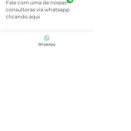
Fale com uma de nossas
consultoras via whatsapp
clicando aqui
WhatsApp
SAIBA MAIS
CENTRAL DE ATENDIMENTO
41 3077-6214
WHATSAPP
41 99668-4281
E-mail