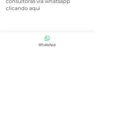
consultoras via whatsapp
clicando aqui
WhatsApp
SAIBA MAIS
CENTRAL DE ATENDIMENTO
41 3077-6214
WHATSAPP
41 99668-4281
E-mail