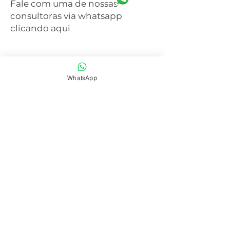
Fale com uma de nossas
consultoras via whatsapp
clicando aqui
WhatsApp
SAIBA MAIS
CENTRAL DE ATENDIMENTO
41 3077-6214
WHATSAPP
41 99668-4281
E-mail