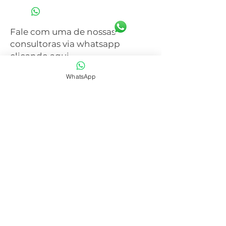
Fale com uma de nossas
consultoras via whatsapp
clicando aqui
WhatsApp
SAIBA MAIS
CENTRAL DE ATENDIMENTO
41 3077-6214
WHATSAPP
41 99668-4281
E-mail