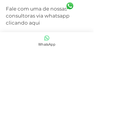
Fale com uma de nossas
consultoras via whatsapp
clicando aqui
WhatsApp
SAIBA MAIS
CENTRAL DE ATENDIMENTO
41 3077-6214
WHATSAPP
41 99668-4281
E-mail