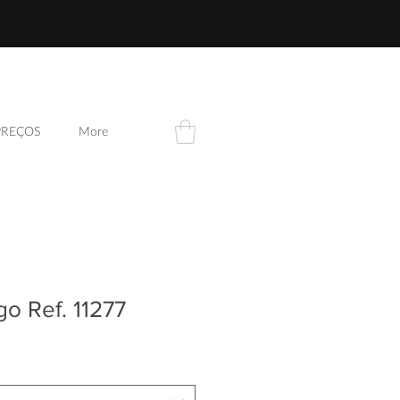
PREÇOS
More
go Ref. 11277