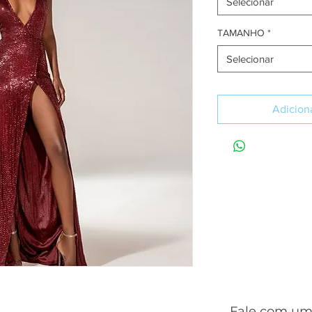
Selecionar
TAMANHO
*
Selecionar
Adiciona
SA
Fale com uma