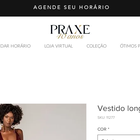
AGENDE SEU HORÁRIO
DAR HORÁRIO
LOJA VIRTUAL
COLEÇÃO
ÓTIMOS 
SAIBA MAIS
Vestido lon
SKU: 11277
COR
*