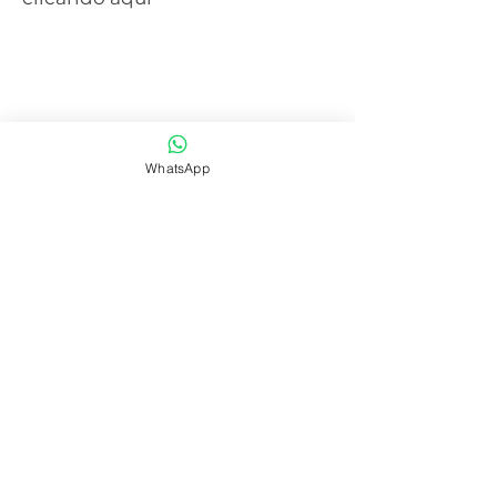
WhatsApp
SAIBA MAIS
CENTRAL DE ATENDIMENTO
41 3077-6214
WHATSAPP
41 99668-4281
E-mail