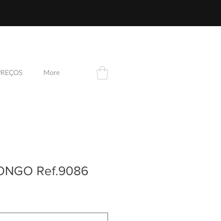
PREÇOS
More
ONGO Ref.9086