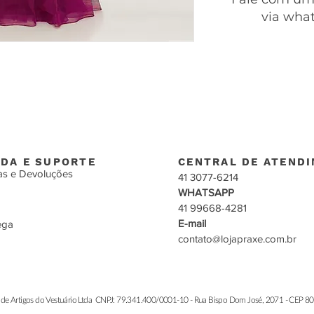
via wha
DA E SUPORTE
CENTRAL DE ATEND
as e Devoluções
41 3077-6214
WHATSAPP
41 99668-4281
E-mail
ega
contato@lojapraxe.com.br
de Artigos do Vestuário Ltda CNPJ: 79.341.400/0001-10 - Rua Bispo Dom José, 2071 - CEP 804