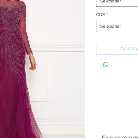
Selecionar
COR
*
Selecionar
Adiciona
SA
Fale com uma