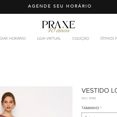
AGENDE SEU HORÁRIO
DAR HORÁRIO
LOJA VIRTUAL
COLEÇÃO
ÓTIMOS 
SAIBA MAIS
VESTIDO L
SKU: 9086
TAMANHO
*